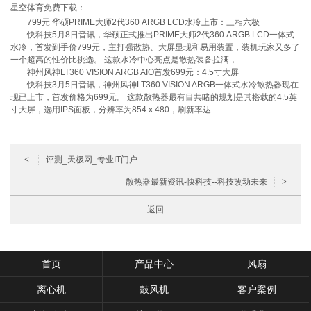
星空体育免费下载：
799元 华硕PRIME大师2代360 ARGB LCD水冷上市：三相六极
快科技5月8日音讯，华硕正式推出PRIME大师2代360 ARGB LCD一体式
水冷，首发到手价799元，主打强散热、大屏显现和易用装置，装机玩家又多了
一个超高的性价比挑选。 这款水冷中心亮点是散热装备拉满，
神州风神LT360 VISION ARGB AIO首发699元：4.5寸大屏
快科技3月5日音讯，神州风神LT360 VISION ARGB一体式水冷散热器现在
现已上市，首发价格为699元。 这款散热器最有目共睹的规划是其搭载的4.5英
寸大屏，选用IPS面板，分辨率为854 x 480，刷新率达
<
评测_天极网_专业IT门户
散热器最新资讯-快科技--科技改动未来
>
返回
首页
产品中心
风扇
离心机
鼓风机
客户案例