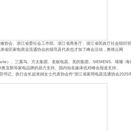
修协会、浙江省委社会工作部、浙江省商务厅、浙江省民政厅社会组织
兄弟省区家电商业流通协会的领导及代表也才加了峰会活动，奥维云网
）、三翼鸟、方太集团、老板电器、美的集团、SIEMENS、璀璨٠海信
AUX奥克斯等家电品牌的鼎力支持。国内知名媒体也对峰会报道支持。
书记、执行会长赵来娟女士代表协会作“浙江省家用电器流通协会2025