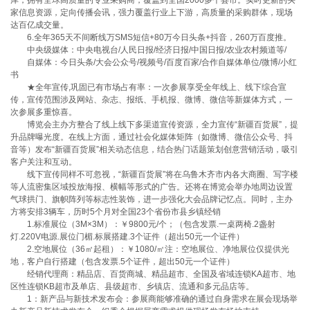
库，拥有全球高质量的专业采购商，覆盖到全国2000多个县市。实时更新的买
家信息资源，定向传播会讯，强力覆盖行业上下游，高质量的采购群体，现场
达百亿成交量。
6.全年365天不间断线万SMS短信+80万今日头条+抖音，260万百度推。
中央级媒体：中央电视台/人民日报/经济日报/中国日报/农业农村频道等/
自媒体：今日头条/大会公众号/视频号/百度百家/合作自媒体单位/微博/小红
书
★全年宣传,巩固已有市场占有率：一次参展享受全年线上、线下综合宣
传，宣传范围涉及网站、杂志、报纸、手机报、微博、微信等新媒体方式，一
次参展多重惊喜。
博览会主办方整合了线上线下多渠道宣传资源，全力宣传“新疆百货展”，提
升品牌曝光度。在线上方面，通过社会化媒体矩阵（如微博、微信公众号、抖
音等）发布“新疆百货展”相关动态信息，结合热门话题策划创意营销活动，吸引
客户关注和互动。
线下宣传同样不可忽视，“新疆百货展”将在乌鲁木齐市内各大商圈、写字楼
等人流密集区域投放海报、横幅等形式的广告。还将在博览会举办地周边设置
气球拱门、旗帜阵列等标志性装饰，进一步强化大会品牌记忆点。同时，主办
方将安排3辆车，历时5个月对全国23个省份市县乡镇经销
1.标准展位（3M×3M）：￥9800元/个；（包含发票.一桌两椅.2盏射
灯.220V电源.展位门楣.标展搭建.3个证件（超出50元一个证件）
2.空地展位（36㎡起租）：￥1080/㎡注：空地展位、净地展位仅提供光
地，客户自行搭建（包含发票.5个证件，超出50元一个证件）
经销代理商：精品店、百货商城、精品超市、全国及省域连锁KA超市、地
区性连锁KB超市及单店、县级超市、乡镇店、流通和多元品店等。
1：新产品与新技术发布会：参展商能够准确的通过自身需求在展会现场举