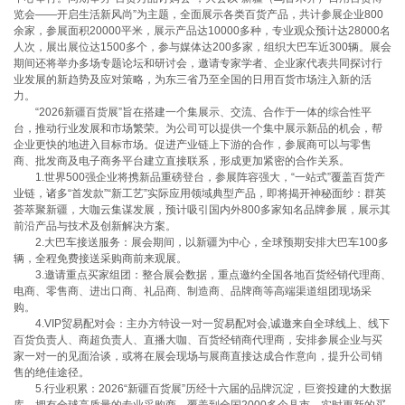
览会——开启生活新风尚”为主题，全面展示各类百货产品，共计参展企业800
余家，参展面积20000平米，展示产品达10000多种，专业观众预计达28000名
人次，展出展位达1500多个，参与媒体达200多家，组织大巴车近300辆。展会
期间还将举办多场专题论坛和研讨会，邀请专家学者、企业家代表共同探讨行
业发展的新趋势及应对策略，为东三省乃至全国的日用百货市场注入新的活
力。
“2026新疆百货展”旨在搭建一个集展示、交流、合作于一体的综合性平
台，推动行业发展和市场繁荣。为公司可以提供一个集中展示新品的机会，帮
企业更快的地进入目标市场。促进产业链上下游的合作，参展商可以与零售
商、批发商及电子商务平台建立直接联系，形成更加紧密的合作关系。
1.世界500强企业将携新品重磅登台，参展阵容强大，“一站式”覆盖百货产
业链，诸多“首发款”“新工艺”实际应用领域典型产品，即将揭开神秘面纱：群英
荟萃聚新疆，大咖云集谋发展，预计吸引国内外800多家知名品牌参展，展示其
前沿产品与技术及创新解决方案。
2.大巴车接送服务：展会期间，以新疆为中心，全球预期安排大巴车100多
辆，全程免费接送采购商前来观展。
3.邀请重点买家组团：整合展会数据，重点邀约全国各地百货经销代理商、
电商、零售商、进出口商、礼品商、制造商、品牌商等高端渠道组团现场采
购。
4.VIP贸易配对会：主办方特设一对一贸易配对会,诚邀来自全球线上、线下
百货负责人、商超负责人、直播大咖、百货经销商代理商，安排参展企业与买
家一对一的见面洽谈，或将在展会现场与展商直接达成合作意向，提升公司销
售的绝佳途径。
5.行业积累：2026“新疆百货展”历经十六届的品牌沉淀，巨资投建的大数据