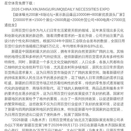
星空体育免费下载：
2026 CHINA XINJIANG(URUMQI)DAILY NECESSITIES EXPO
【媒体曝光200家+8场论坛+展示新品爆品10000种+800家优质源头厂家】
【20000平米+1500个展位+2600商超+2000外贸公司+800电商+27000流
通批发】
日用百货行业作为与人们日常生活紧密关联的领域，近年来呈现出多元化
和创新化的发展的新趋势。随着消费者需求的一直在升级，公司开始注重产品
设计的个性化和功能性。根据2024年中国轻工业联合会发布的数据，全国日用
百货行业的市场规模已突破5万亿元，年均增长率保持在8%左右。
新疆是中国面积最大的自治区，拥有丰富的自然资源和广阔的土地。其独
特的地理位置和多样的天气特征情况，使得新疆的日用百货需求具有多样性和
特殊性。同时，新疆是一个多元文化交融的地区，人口众多，各族人民都有自
己独特的文化传统和节日习俗，尤其是农村和乡镇地区，居民生活日常所需的
百货商品需求量大，这为日用百货市场提供了广阔的发展空间。随着新疆经济
的持续发展和人民生活水平的逐步的提升，花了钱的人日常消费品的需求日益
旺盛。新疆的日用百货市场正经历着结构性的变革，传统的零售形式逐渐被现
代化的连锁超市、商场等所取代。花了钱的人购物环境、商品品质和服务水平
的要求也在逐步的提升，这为日用百货行业的发展提供了良好的机遇。国家对
新疆地区的发展给予了格外的重视，出台了一系列扶持政策，以促进新疆经济
的繁荣和稳定。这些政策不仅为日用百货行业提供了良好的发展环境，还促进
了新疆与四周的国家和地区的贸易往来。特别是新疆与中亚国家的边境贸易，
为日用百货的进出口提供了便利条件，拓展了国际市场。
“2026新疆（乌鲁木齐）日用百货博览会”由北京万森国际展览有限公司承
办(以下简称“新疆百货展”)将于2026年09月17日-19日在新疆乌鲁木齐国际展览
中心举行。同期举办“百货万品订购会”，大会以“新疆（乌鲁木齐）日用百货博