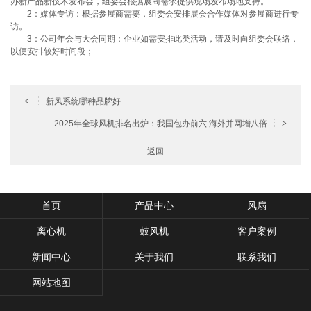
办新产品新技术发布会，组委会根据展商需求提供现场发布场地支持。
2：媒体专访：根据参展商需要，组委会安排展会合作媒体对参展商进行专
访。
3：公司年会与大会同期：企业如需安排此类活动，请及时向组委会联络，
以便安排较好时间段；
<
新风系统哪种品牌好
2025年全球风机排名出炉：我国包办前六 海外并网增八倍
>
返回
首页
产品中心
风扇
离心机
鼓风机
客户案例
新闻中心
关于我们
联系我们
网站地图