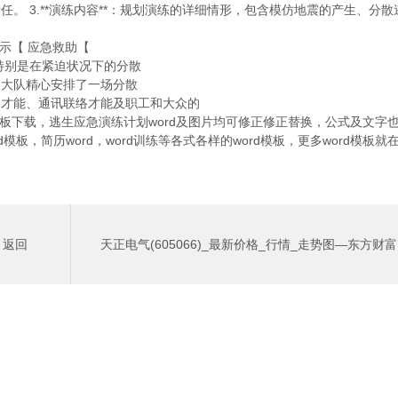
 3.**演练内容**：规划演练的详细情形，包含模仿地震的产生、分散
示【 应急救助【
特别是在紧迫状况下的分散
大队精心安排了一场分散
才能、通讯联络才能及职工和大众的
板下载，逃生应急演练计划word及图片均可修正修正替换，公式及文字
，简历word，word训练等各式各样的word模板，更多word模板就
返回
天正电气(605066)_最新价格_行情_走势图—东方财富
网
>