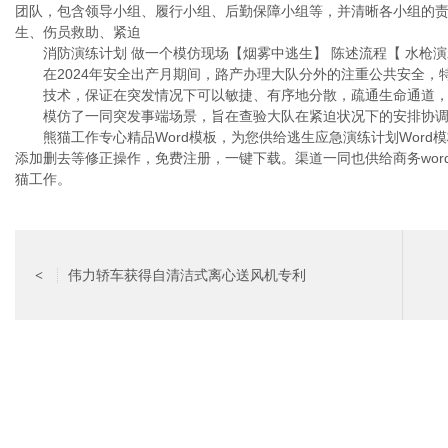
团队，包含领导小组、履行小组、后勤保障小组等，并清晰各小组的责任。
生、伤员救助、紧迫
消防演练计划 做一个模仿现场【烟雾中逃生】 陈述流程【 水枪演
在2024年安全出产月期间，路产办理大队分外的注重公共安全，
技术，保证在突发情况下可以敏捷、有序地分散，疏通生命通道，
模仿了一同突发事端场景，旨在查验大队在紧迫状况下的安排协调
熊猫工作专心精品Word模板，为您供给逃生应急演练计划Word模
添加删去等修正操作，免费注册，一键下载。渠道一同也供给商务word模板
猫工作。
伟力轿车获得自清洁式离心送风机专利
<