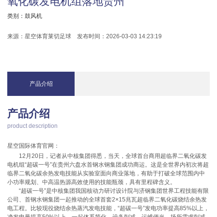
氧化碳发电机组落地贵州
类别：鼓风机
来源：
星空体育莱切足球
发布时间：2026-03-03 14:23:19
产品介绍
产品介绍
product description
星空国际体育官网：
12月20日，记者从中核集团得悉，当天，全球首台商用超临界二氧化碳发
电机组“超碳一号”在贵州六盘水首钢水钢集团成功商运。这是全世界内初次将超
临界二氧化碳余热发电技能从实验室面向商业落地，有助于打破全球范围内中
小功率规划、中高温热源高效使用的技能瓶颈，具有里程碑含义。
“超碳一号”是中核集团我国核动力研讨设计院与济钢集团世界工程技能有限
公司、首钢水钢集团一起推动的全球首套2×15兆瓦超临界二氧化碳烧结余热发
电工程。比较现役烧结余热蒸汽发电技能，“超碳一号”发电功率提高85%以上，